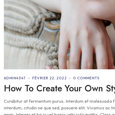
ADMIN4347
FÉVRIER 22, 2022
0 COMMENTS
How To Create Your Own St
Curabitur at fermentum purus. Interdum et malesuada fa
interdum, citudin ne que sed, posuere elit. Vivamus ac 
enim. Integer et tur is vel turpis vehi cula mattis. Class ap