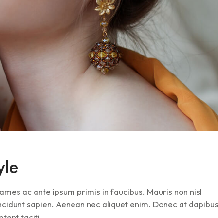
yle
mes ac ante ipsum primis in faucibus. Mauris non nisl
tincidunt sapien. Aenean nec aliquet enim. Donec at dapibu
tent taciti...